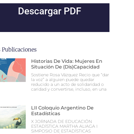
Descargar PDF
 Publicaciones
Historias De Vida: Mujeres En
Situación De (dis)capacidad
Sostiene Rosa Vázquez Recio que “dar
la voz” a alguien puede quedar
reducido a un acto de solidaridad o
caridad y convertirse, incluso, en una
LII Coloquio Argentino De
Estadísticas
X JORNADA DE EDUCACIÓN
ESTADÍSTICA MARTHA ALIAGA I
SIMPOSIO DE ESTADÍSTICAS