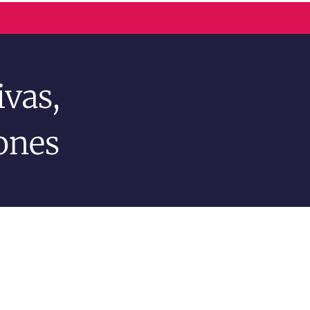
vas,
ones