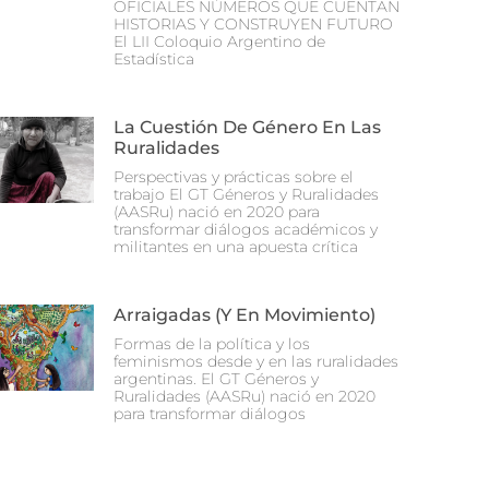
OFICIALES NÚMEROS QUE CUENTAN
HISTORIAS Y CONSTRUYEN FUTURO
El LII Coloquio Argentino de
Estadística
La Cuestión De Género En Las
Ruralidades
Perspectivas y prácticas sobre el
trabajo El GT Géneros y Ruralidades
(AASRu) nació en 2020 para
transformar diálogos académicos y
militantes en una apuesta crítica
Arraigadas (y En Movimiento)
Formas de la política y los
feminismos desde y en las ruralidades
argentinas. El GT Géneros y
Ruralidades (AASRu) nació en 2020
para transformar diálogos